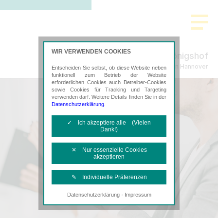
WIR VERWENDEN COOKIES
Im Königshof
Steuerberatung in Hannover
Entscheiden Sie selbst, ob diese Website neben
funktionell zum Betrieb der Website
erforderlichen Cookies auch Betreiber-Cookies
sowie Cookies für Tracking und Targeting
verwenden darf. Weitere Details finden Sie in der
Datenschutzerklärung
.
✓ Ich akzeptiere alle (Vielen
Dank!)
✕ Nur essenzielle Cookies
akzeptieren
✎ Individuelle Präferenzen
·
Datenschutzerklärung
Impressum
Notwendige Cookies
Diese Cookies sind erforderlich, um die
grundlegende Funktionalität der Website