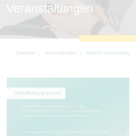
zu sichern.
Veranstaltungen
Tracking- und Targeting-Cookies
Diese Cookies sind erforderlich, um
unsere Website auf Ihre Bedürfnisse hin
zu optimieren. Hierzu gehört eine
bedarfsgerechte Gestaltung und
fortlaufende Verbesserung unseres
Angebotes einschließlich der
Verknüpfung zu Social-Media-
Angeboten von z.B. Facebook und
Startseite
Veranstaltungen
Aktuelle Veranstaltung
LinkedIn.
Betreibercookies
Diese Cookies sind erforderlich, um z.B.
Google Maps zu nutzen oder
eingebettete Videos abspielen zu
können.