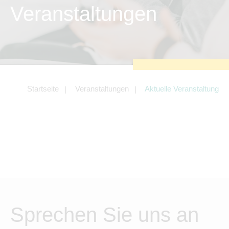
zu sichern.
Veranstaltungen
Tracking- und Targeting-Cookies
Diese Cookies sind erforderlich, um
unsere Website auf Ihre Bedürfnisse hin
zu optimieren. Hierzu gehört eine
bedarfsgerechte Gestaltung und
fortlaufende Verbesserung unseres
Angebotes einschließlich der
Verknüpfung zu Social-Media-
Angeboten von z.B. Facebook und
Startseite
Veranstaltungen
Aktuelle Veranstaltung
LinkedIn.
Betreibercookies
Diese Cookies sind erforderlich, um z.B.
Google Maps zu nutzen oder
eingebettete Videos abspielen zu
können.
Sprechen Sie uns an