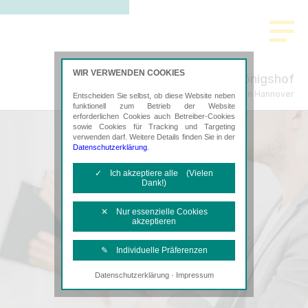
WIR VERWENDEN COOKIES
Im Königshof
Steuerberatung in Hannover
Entscheiden Sie selbst, ob diese Website neben
funktionell zum Betrieb der Website
erforderlichen Cookies auch Betreiber-Cookies
sowie Cookies für Tracking und Targeting
verwenden darf. Weitere Details finden Sie in der
Datenschutzerklärung
.
✓ Ich akzeptiere alle (Vielen
Dank!)
✕ Nur essenzielle Cookies
akzeptieren
✎ Individuelle Präferenzen
·
Datenschutzerklärung
Impressum
Notwendige Cookies
Diese Cookies sind erforderlich, um die
grundlegende Funktionalität der Website