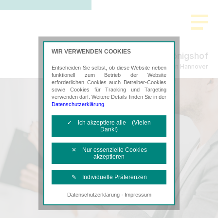
WIR VERWENDEN COOKIES
Im Königshof
Steuerberatung in Hannover
Entscheiden Sie selbst, ob diese Website neben
funktionell zum Betrieb der Website
erforderlichen Cookies auch Betreiber-Cookies
sowie Cookies für Tracking und Targeting
verwenden darf. Weitere Details finden Sie in der
Datenschutzerklärung
.
✓ Ich akzeptiere alle (Vielen
Dank!)
✕ Nur essenzielle Cookies
akzeptieren
✎ Individuelle Präferenzen
·
Datenschutzerklärung
Impressum
Notwendige Cookies
Diese Cookies sind erforderlich, um die
grundlegende Funktionalität der Website