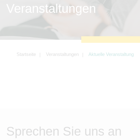
zu sichern.
Veranstaltungen
Tracking- und Targeting-Cookies
Diese Cookies sind erforderlich, um
unsere Website auf Ihre Bedürfnisse hin
zu optimieren. Hierzu gehört eine
bedarfsgerechte Gestaltung und
fortlaufende Verbesserung unseres
Angebotes einschließlich der
Verknüpfung zu Social-Media-
Angeboten von z.B. Facebook und
Startseite
Veranstaltungen
Aktuelle Veranstaltung
LinkedIn.
Betreibercookies
Diese Cookies sind erforderlich, um z.B.
Google Maps zu nutzen oder
eingebettete Videos abspielen zu
können.
Sprechen Sie uns an