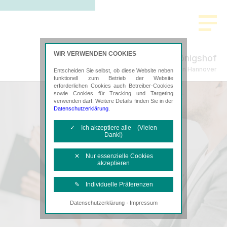
WIR VERWENDEN COOKIES
Im Königshof
Steuerberatung in Hannover
Entscheiden Sie selbst, ob diese Website neben
funktionell zum Betrieb der Website
erforderlichen Cookies auch Betreiber-Cookies
sowie Cookies für Tracking und Targeting
verwenden darf. Weitere Details finden Sie in der
Datenschutzerklärung
.
✓ Ich akzeptiere alle (Vielen
Dank!)
✕ Nur essenzielle Cookies
akzeptieren
✎ Individuelle Präferenzen
·
Datenschutzerklärung
Impressum
Notwendige Cookies
Diese Cookies sind erforderlich, um die
grundlegende Funktionalität der Website