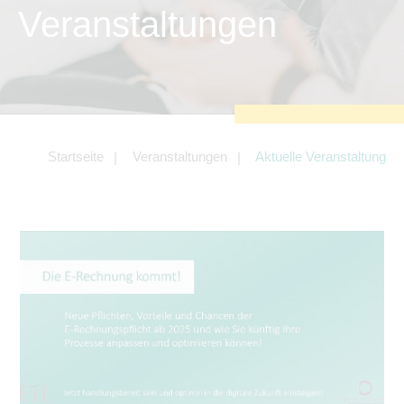
zu sichern.
Veranstaltungen
Tracking- und Targeting-Cookies
Diese Cookies sind erforderlich, um
unsere Website auf Ihre Bedürfnisse hin
zu optimieren. Hierzu gehört eine
bedarfsgerechte Gestaltung und
fortlaufende Verbesserung unseres
Angebotes einschließlich der
Verknüpfung zu Social-Media-
Angeboten von z.B. Facebook und
Startseite
Veranstaltungen
Aktuelle Veranstaltung
LinkedIn.
Betreibercookies
Diese Cookies sind erforderlich, um z.B.
Google Maps zu nutzen oder
eingebettete Videos abspielen zu
können.